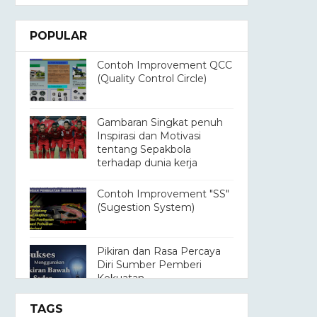
POPULAR
Contoh Improvement QCC
(Quality Control Circle)
Gambaran Singkat penuh
Inspirasi dan Motivasi
tentang Sepakbola
terhadap dunia kerja
Contoh Improvement "SS"
(Sugestion System)
Pikiran dan Rasa Percaya
Diri Sumber Pemberi
Kekuatan
TAGS
Inspirasi dan Motivasi