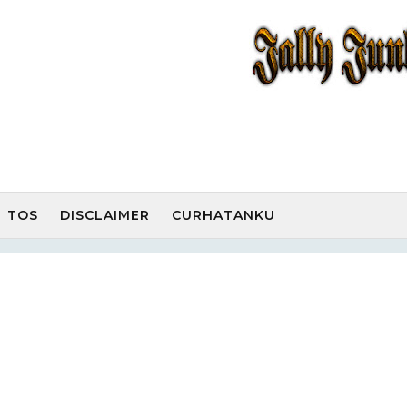
TOS
DISCLAIMER
CURHATANKU