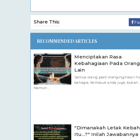
Share This:
Fa
RECOMMENDED ARTICLES
Menciptakan Rasa
Kebahagiaan Pada Orang
Lain
Semua orang pasti menginginkan h
bahagia, termasuk anda juga, bukan..
Namun...
"Dimanakah Letak Kebah
Itu...?" Inilah Jawabannya