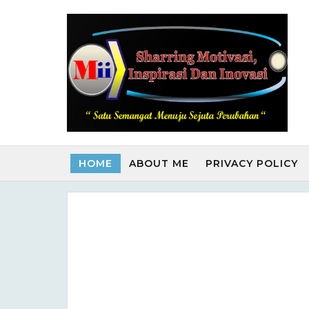
HOME
ABOUT ME
PRIVACY POLICY