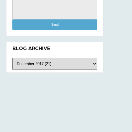
perawat Taman/kebun
yang di Pecat
BLOG ARCHIVE