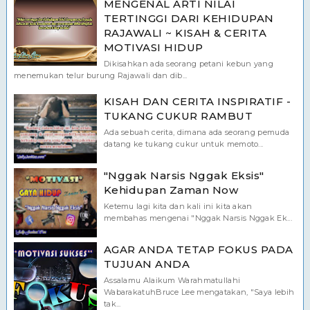
MENGENAL ARTI NILAI
TERTINGGI DARI KEHIDUPAN
RAJAWALI ~ KISAH & CERITA
MOTIVASI HIDUP
Dikisahkan ada seorang petani kebun yang
menemukan telur burung Rajawali dan dib...
KISAH DAN CERITA INSPIRATIF -
TUKANG CUKUR RAMBUT
Ada sebuah cerita, dimana ada seorang pemuda
datang ke tukang cukur untuk memoto...
"Nggak Narsis Nggak Eksis"
Kehidupan Zaman Now
Ketemu lagi kita dan kali ini kita akan
membahas mengenai "Nggak Narsis Nggak Ek...
AGAR ANDA TETAP FOKUS PADA
TUJUAN ANDA
Assalamu Alaikum Warahmatullahi
WabarakatuhBruce Lee mengatakan, "Saya lebih
tak...