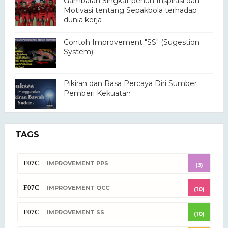
Gambaran Singkat penuh Inspirasi dan
Motivasi tentang Sepakbola terhadap
dunia kerja
Contoh Improvement "SS" (Sugestion
System)
Pikiran dan Rasa Percaya Diri Sumber
Pemberi Kekuatan
Inspirasi dan Motivasi Filosofi Pohon
TAGS
Kelapa
IMPROVEMENT PPS
Contoh Improvement "SS" (Sugestion
(3)
System) Manufaktur Industri
IMPROVEMENT QCC
(10)
Pikiran Menumbuhkan Semangat Gairah
IMPROVEMENT SS
(10)
Melakukan Sesuatu