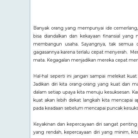
Banyak orang yang mempunyai ide cemerlang, k
bisa diandalkan dan kekayaan finansial yang 
membangun usaha. Sayangnya, tak semua or
gagasannya karena terlalu cepat menyerah. M
mata. Kegagalan menjadikan mereka cepat meny
Hal-hal seperti ini jangan sampai melekat kuat
Jadikan diri kita orang-orang yang kuat dan 
dalam setiap upaya kita menuju kesuksesan. Kar
kuat akan lebih dekat langkah kita mencapai a
pada keadaan sebelum mencapai puncak kesukse
Keyakinan dan kepercayaan diri sangat pentin
yang rendah, kepercayaan diri yang minim, k