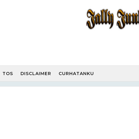
TOS
DISCLAIMER
CURHATANKU