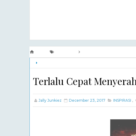
Home
INSPIRASI
Terlalu Cepat Menyerah ~ Pen
INSPIRASI
Terlalu Cepat Menyera
Jally Junkiez
December 23, 2017
INSPIRASI
,