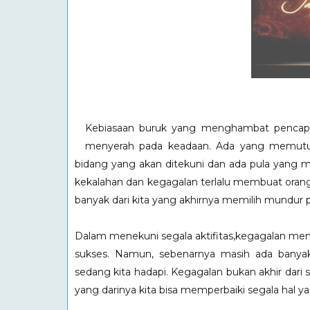
Kebiasaan buruk yang menghambat pencapaia
menyerah pada keadaan. Ada yang memutu
bidang yang akan ditekuni dan ada pula yang me
kekalahan dan kegagalan terlalu membuat orang-
banyak dari kita yang akhirnya memilih mundur p
Dalam menekuni segala aktifitas,kegagalan me
sukses. Namun, sebenarnya masih ada banyak
sedang kita hadapi. Kegagalan bukan akhir dari
yang darinya kita bisa memperbaiki segala hal y