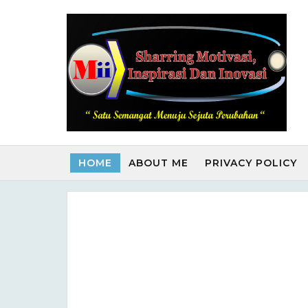
HOME
ABOUT ME
PRIVACY POLICY