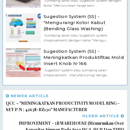
Sumbang saran atau Sugestion system dengan
tema "Menurunkan harga kain ...
Sugestion System (SS) -
"Mengurangi Kotor Kabut
(Bending Glass Washing)
Sumbang saran atau Sugestion system
(Improvement) dengan tema "Mengur...
Sugestion System (SS) -
Meningkatkan Produktifitas Mold
Insert Knob N-166
Sugestion system atau sumbang saran
(Improvement - Manufacturing) denga...
NEWER ARTICLE
QCC ~ "MENINGKATKAN PRODUCTIVITY MODEL RING -
SET P/n : 42638-BZ130" MANUFACTURER
OLDER ARTICLE
IMPROVEMENT - 5R WAREHOUSE (Menurunkan Over
Kapasitas Simpan Pada Area HGA, HGP Dan TIRE)