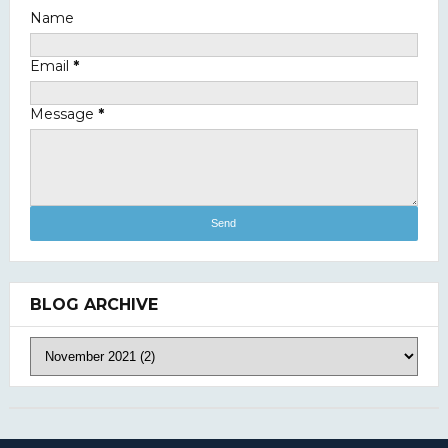
Penghambat Sukses
Name
TIPS DAN TRIK
(48)
Email
*
Kisah Seorang Pekerja perawat
Taman/kebun yang di Pecat
Message
*
BLOG ARCHIVE