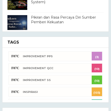
System)
Pikiran dan Rasa Percaya Diri Sumber
Pemberi Kekuatan
Inspirasi dan Motivasi Filosofi Pohon
TAGS
Kelapa
IMPROVEMENT PPS
Contoh Improvement "SS" (Sugestion
(3)
System) Manufaktur Industri
IMPROVEMENT QCC
(10)
Pikiran Menumbuhkan Semangat Gairah
IMPROVEMENT SS
(10)
Melakukan Sesuatu
INSPIRASI
(103)
Fenomena Dilematis Latar Pendidikan Vs
Pengalaman Kerja Terkait Dunia Usaha -
KISAH & CERITA
(46)
Sharring Motivasi dan Inspirasi