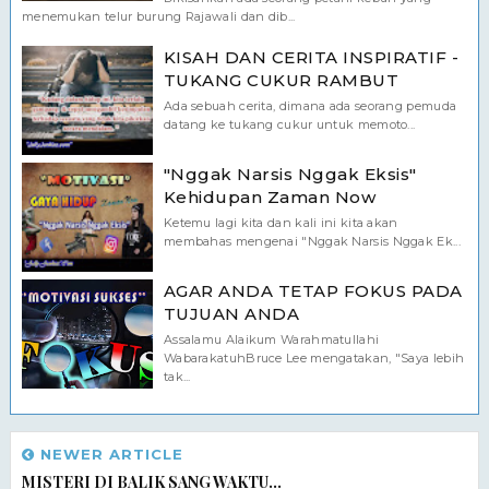
menemukan telur burung Rajawali dan dib...
KISAH DAN CERITA INSPIRATIF -
TUKANG CUKUR RAMBUT
Ada sebuah cerita, dimana ada seorang pemuda
datang ke tukang cukur untuk memoto...
"Nggak Narsis Nggak Eksis"
Kehidupan Zaman Now
Ketemu lagi kita dan kali ini kita akan
membahas mengenai "Nggak Narsis Nggak Ek...
AGAR ANDA TETAP FOKUS PADA
TUJUAN ANDA
Assalamu Alaikum Warahmatullahi
WabarakatuhBruce Lee mengatakan, "Saya lebih
tak...
NEWER ARTICLE
MISTERI DI BALIK SANG WAKTU...