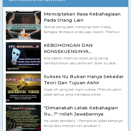
Menciptakan Rasa Kebahagiaan
Pada Orang Lain
Semua orang pasti menginginkan hidup
bahagia, termasuk anda juga, bukan...?Namun...
KEBOHONGAN DAN
KONSEKUENSINYA...
Kita adalah makhluk sosial yang saling
membutuhkan satu sama lain. Baik itu dala...
Sukses itu Bukan Hanya Sekedar
Teori Dan Tujuan Akhir
Siapa sih yang tak ingin sukses,..?Penulis yakin
sobat semua yang membaca artike...
"Dimanakah Letak Kebahagian
Itu...?" Inilah Jawabannya
Hai sobat pembaca,..! Pernahkah sobat bertanya-
tanya atau mencari-cari jawaban t...