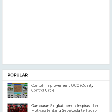
POPULAR
Contoh Improvement QCC (Quality
Control Circle)
Gambaran Singkat penuh Inspirasi dan
Motivasi tentang Sepakbola terhadap