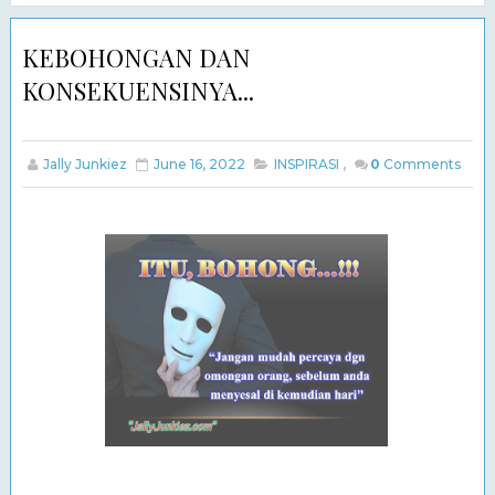
KEBOHONGAN DAN
KONSEKUENSINYA...
Jally Junkiez
June 16, 2022
INSPIRASI
,
0
Comments