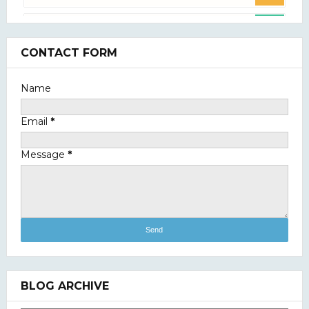
Fenomena Dilematis Latar Pendidikan Vs
Pengalaman Kerja Terkait Dunia Usaha -
KISAH & CERITA
(46)
Sharring Motivasi dan Inspirasi
CONTACT FORM
MOTIVASI
(86)
Manajemen Waktu Yang Buruk ~ Faktor
Penghambat Sukses
Name
TIPS DAN TRIK
(48)
Email
*
Kisah Seorang Pekerja perawat
Taman/kebun yang di Pecat
Message
*
BLOG ARCHIVE